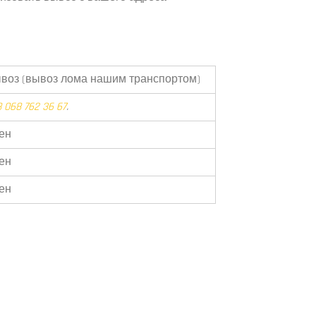
воз (вывоз лома нашим транспортом)
 068 762 36 67
.
ен
ен
ен