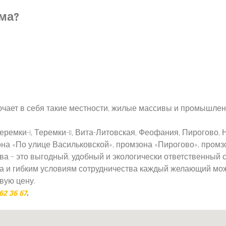
ма?
чает в себя такие местности, жилые массивы и промышленн
еремки-I, Теремки-II, Вита-Литовская, Феофания, Пирогово
на «По улице Васильковской», промзона «Пирогово», промзо
а – это выгодный, удобный и экологически ответственный с
ма и гибким условиям сотрудничества каждый желающий мо
вую цену.
62 36 67
.