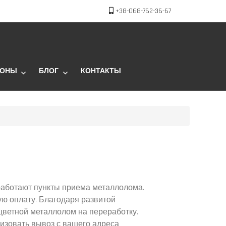
+38-068-762-36-67
ЙОНЫ
БЛОГ
КОНТАКТЫ
работают пункты приема металлолома.
ую оплату. Благодаря развитой
цветной металлолом на переработку.
низовать вывоз с вашего адреса