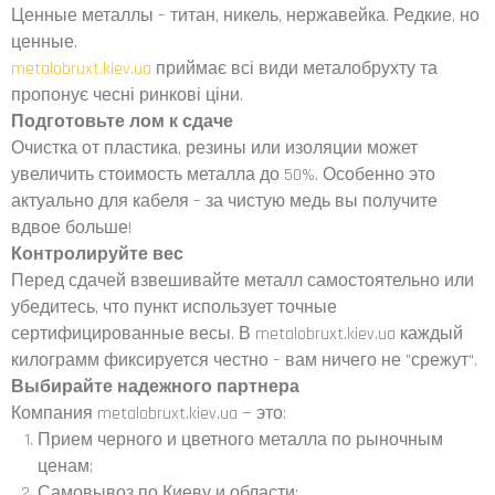
Ценные металлы – титан, никель, нержавейка. Редкие, но
ценные.
metalobruxt.kiev.ua
приймає всі види металобрухту та
пропонує чесні ринкові ціни.
Подготовьте лом к ​​сдаче
Очистка от пластика, резины или изоляции может
увеличить стоимость металла до 50%. Особенно это
актуально для кабеля – за чистую медь вы получите
вдвое больше!
Контролируйте вес
Перед сдачей взвешивайте металл самостоятельно или
убедитесь, что пункт использует точные
сертифицированные весы. В metalobruxt.kiev.ua каждый
килограмм фиксируется честно – вам ничего не "срежут".
Выбирайте надежного партнера
Компания metalobruxt.kiev.ua — это:
Прием черного и цветного металла по рыночным
ценам;
Самовывоз по Киеву и области;