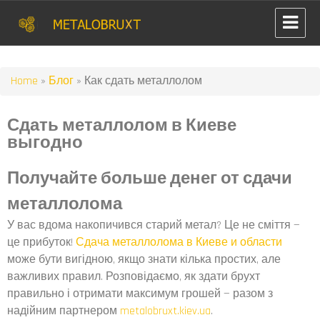
Home
»
Блог
»
Как сдать металлолом
Сдать металлолом в Киеве
выгодно
Получайте больше денег от сдачи
металлолома
У вас вдома накопичився старий метал? Це не сміття —
це прибуток!
Сдача металлолома в Киеве и области
може бути вигідною, якщо знати кілька простих, але
важливих правил. Розповідаємо, як здати брухт
правильно і отримати максимум грошей — разом з
надійним партнером
metalobruxt.kiev.ua
.